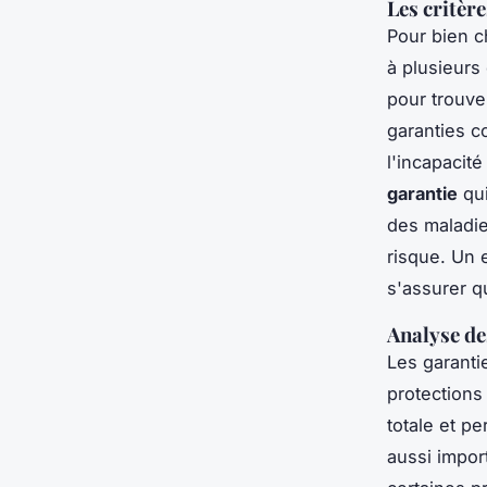
Les critère
Pour bien c
à plusieurs
pour trouve
garanties c
l'incapacité
garantie
qui
des maladie
risque. Un 
s'assurer q
Analyse de
Les garanti
protections
totale et p
aussi impor