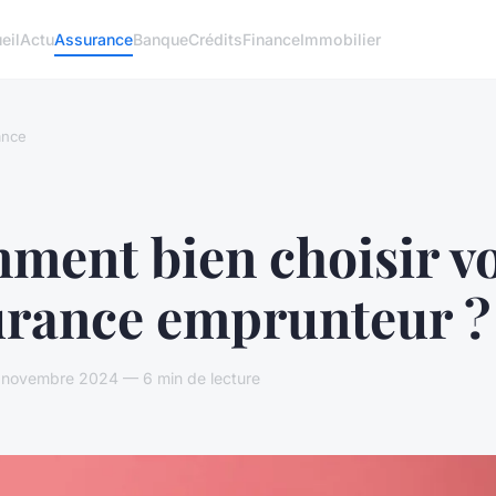
eil
Actu
Assurance
Banque
Crédits
Finance
Immobilier
ance
ment bien choisir vo
urance emprunteur ?
novembre 2024 — 6 min de lecture