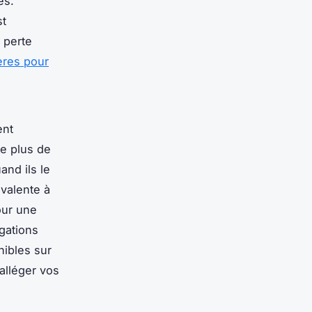
es.
st
 perte
tères pour
ent
de plus de
and ils le
valente à
pour une
gations
nibles sur
alléger vos