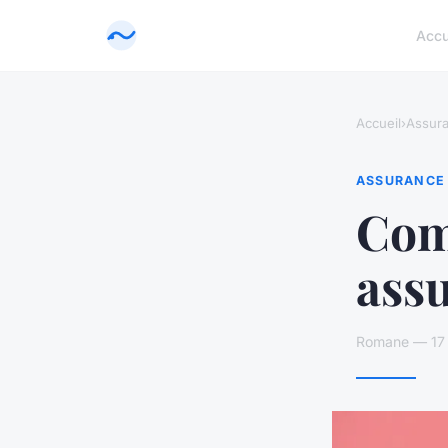
Accu
Accueil
›
Assur
ASSURANCE
Com
ass
Romane — 17 