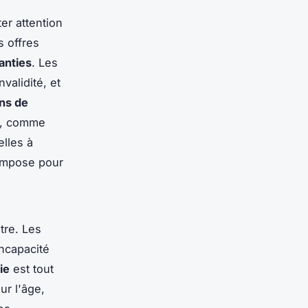
er attention
s offres
anties
. Les
validité, et
ns de
ns, comme
elles à
impose pour
tre. Les
incapacité
ie
est tout
r l'âge,