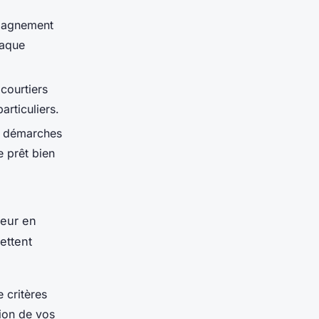
mpagnement
haque
 courtiers
articuliers.
es démarches
 prêt bien
teur en
ettent
 critères
tion de vos