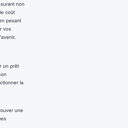
ssurant non
le coût
 en pesant
r vos
'avenir.
r un prêt
son
ctionner la
trouver une
ues