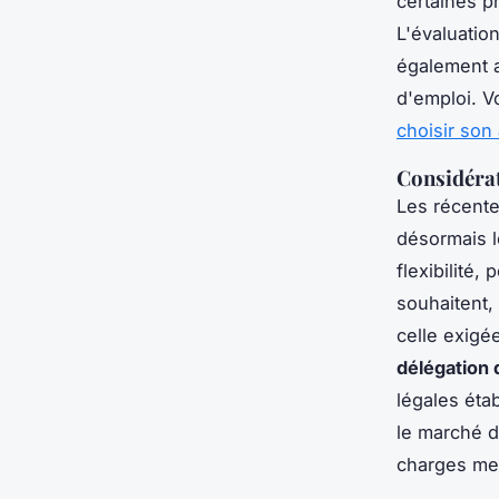
certaines p
L'évaluatio
également a
d'emploi. V
choisir son
Considérat
Les récentes
désormais 
flexibilité
souhaitent,
celle exigée
délégation
légales éta
le marché d
charges men