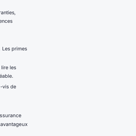
ranties,
gences
. Les primes
lire les
éable.
-vis de
assurance
e avantageux