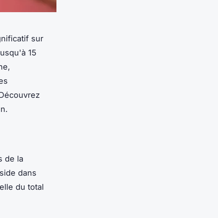
ificatif sur
jusqu'à 15
he,
es
. Découvrez
in.
s de la
éside dans
lle du total
.