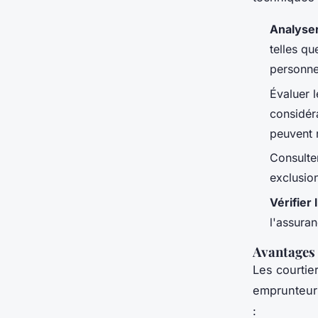
Analyser
telles qu
personnel
Évaluer l
considéra
peuvent r
Consulter
exclusion
Vérifier
l'assura
Avantages 
Les courtie
emprunteur 
: