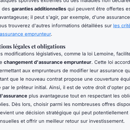
ratiques sportives extrêmes ou des maladies non déclaré
n des
garanties additionnelles
qui peuvent être offertes e
vantageuse; il peut s'agir, par exemple, d'une assurance
ous trouverez d'autres informations détaillées sur
les cri
 assurance emprunteur
.
ions légales et obligations
 modifications législatives, comme la loi Lemoine, facilit
le
changement d'assurance emprunteur
. Cette loi accor
, permettant aux emprunteurs de modifier leur assurance qu
 tant que le nouveau contrat propose une couverture équi
 par le prêteur initial. Ainsi, il est de votre droit d'opter 
 d'assurance
plus avantageuse tout en respectant les obli
blies. Dès lors, choisir parmi les nombreuses offres dispo
evient une décision stratégique qui peut potentiellement 
suelles et offrir un meilleur retour sur investissement.