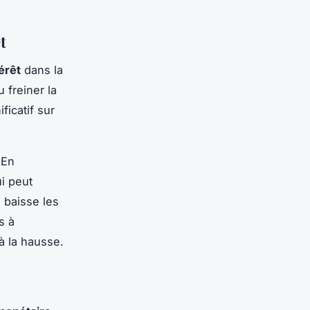
t
érêt
dans la
 freiner la
icatif sur
 En
i peut
E baisse les
s à
à la hausse.