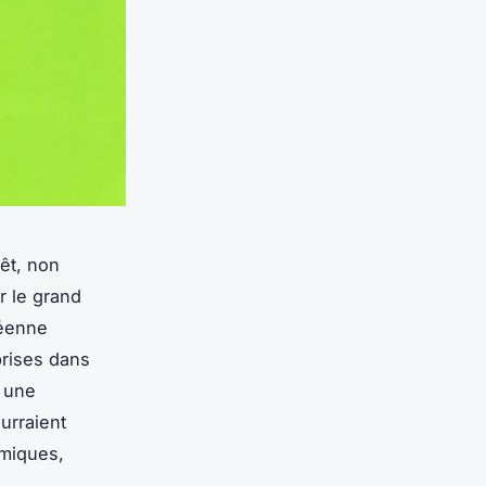
rêt, non
r le grand
péenne
prises dans
r une
urraient
omiques,