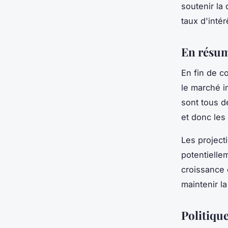
soutenir la
taux d'intér
En résu
En fin de c
le marché im
sont tous d
et donc les 
Les project
potentielle
croissance 
maintenir l
Politiqu