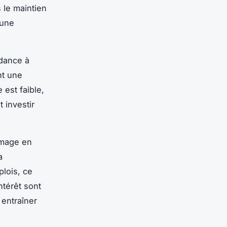
 le maintien
 une
ndance à
nt une
 est faible,
 investir
ômage en
a
plois, ce
ntérêt sont
 entraîner