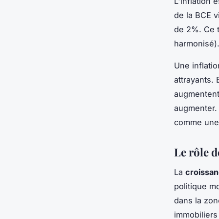
L'inflation
de la BCE v
de 2%. Ce t
harmonisé)
Une inflati
attrayants. 
augmentent.
augmenter. 
comme une f
Le rôle 
La
croissa
politique m
dans la zon
immobiliers