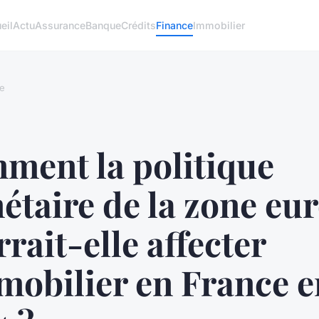
eil
Actu
Assurance
Banque
Crédits
Finance
Immobilier
e
ment la politique
taire de la zone eu
rait-elle affecter
mobilier en France e