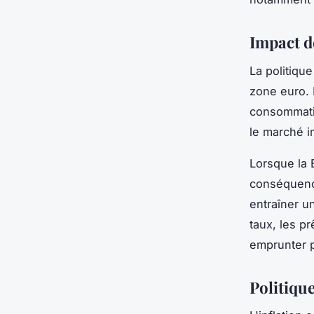
Impact de
La politiqu
zone euro. 
consommatio
le marché i
Lorsque la 
conséquence
entraîner u
taux, les p
emprunter p
Politique