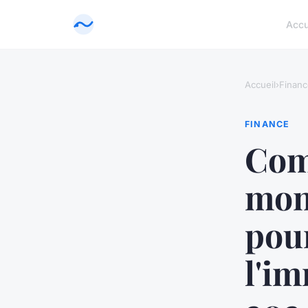
Accu
Accueil
›
Financ
FINANCE
Com
moné
pour
l'im