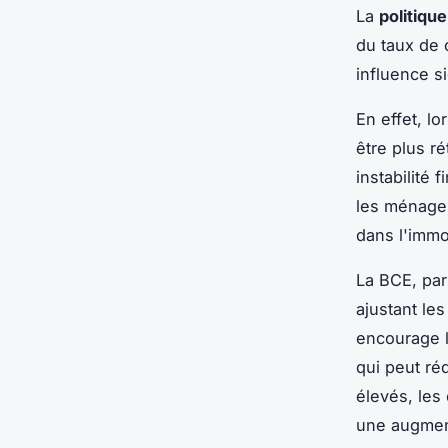
La
politiqu
du taux de 
influence si
En effet, l
être plus r
instabilité 
les ménages
dans l'immob
La BCE, par
ajustant les
encourage l
qui peut réd
élevés, les
une augmen