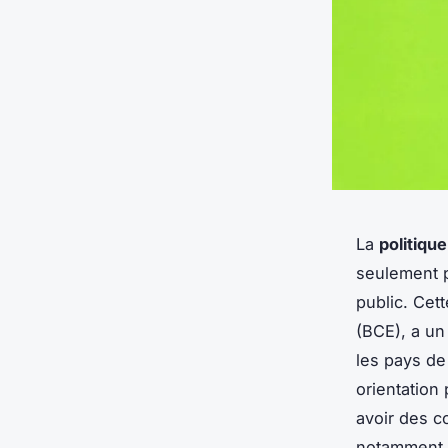
La
politiqu
seulement p
public. Cet
(BCE), a un
les pays de
orientation
avoir des c
notamment l