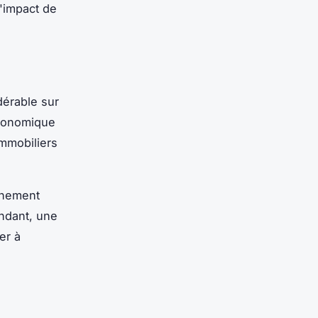
'impact de
dérable sur
 économique
immobiliers
nnement
ndant, une
er à