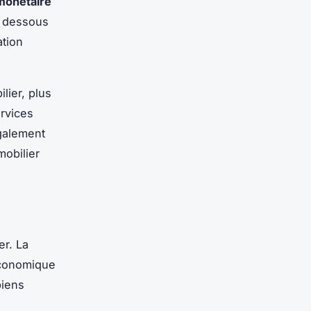
 monétaire
en dessous
ation
lier, plus
ervices
galement
mobilier
er. La
économique
biens