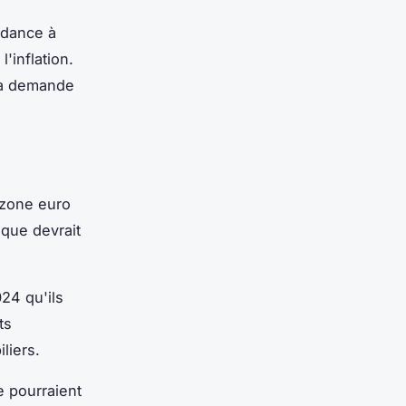
ndance à
'inflation.
 la demande
a zone euro
que devrait
24 qu'ils
ts
liers.
e pourraient