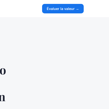
Évaluer la valeur →
ro
n