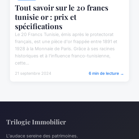
Tout savoir sur le 20 francs
tunisie or : prix et
spécifications
Le 20 Francs Tunisie, émis après le protectorat
français, est une pièce d'or frappée entre 1891 et
1928 à la Monnaie de Paris. Grâce à ses racines
historiques et à l'influence franco-tunisienne,
cette...
21 septembre 2024
6 min de lecture →
Trilogie Immobilier
L'audace sereine des patrimoines.